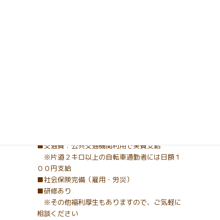
※時間外労働あり
休日・休暇
有給休暇
年末年末（１２月２９日～１月３日）
待遇・福利厚生
■昇給：ベースアップあり
※経営状況及び勤務状況により変更される場
合があります
■交通費：公共交通機関利用で実費支給
※片道２キロ以上の自転車通勤者には日額１
００円支給
■社会保険完備（雇用・労災）
■研修あり
※その他福利厚生もありますので、ご気軽に
相談ください