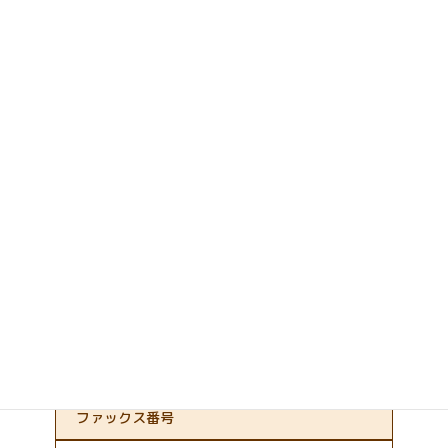
※一時保育・病児病後保育は実施しておりません。
施設運営主体
名 称
株式会社KEGキャリア・アカデミー
所在地
和歌山県和歌山市友田町２－１４５ KEG教育
センタービル
電話番号
ファックス番号